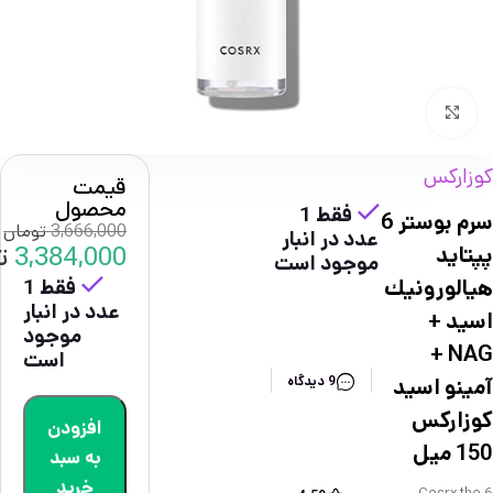
بزرگنمایی تصویر
کوزارکس
قیمت
محصول
فقط 1
سرم بوستر 6
3,666,000
تومان
عدد در انبار
3,384,000
ت
پپتايد
موجود است
فقط 1
هيالورونيك
عدد در انبار
اسيد +
موجود
NAG +
است
آمينو اسيد
9 دیدگاه
كوزاركس
افزودن
150 ميل
به سبد
خرید