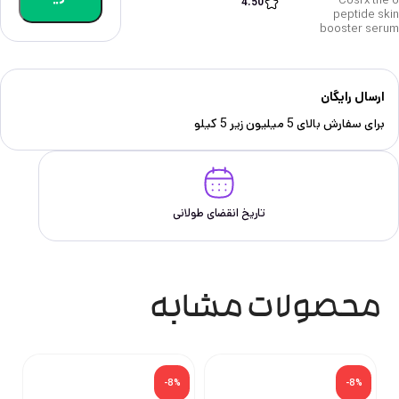
Cosrx the 6
4.50
peptide skin
booster serum
ارسال رایگان
برای سفارش‌ بالای 5 میلیون زیر 5 کیلو
تاریخ انقضای طولانی
محصولات مشابه
-8%
-8%