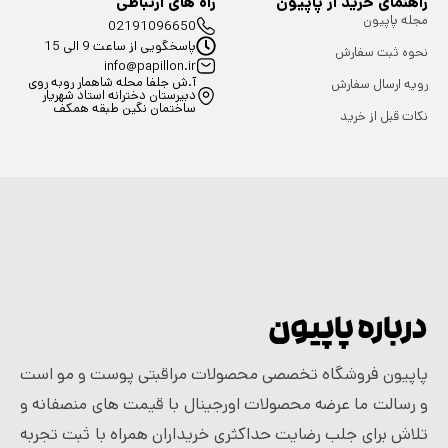
راهنمای خرید از پاپیون
راه های ارتباطی
مجله پاپیون
02191096650
پاسخگویی از ساعت 9 الی 15
نحوه ثبت سفارش
info@papillon.ir
آ.ش جلفا محله شاهمار روبه روی
رویه ارسال سفارش
دبیرستان دخترانه استاد شهریار
ساختمان نگین طبقه همکف
نکات قبل از خرید
درباره پاپیون
پاپیون فروشگاه تخصصی محصولات مراقبتی پوست و مو است
و رسالت ما عرضه محصولات اورجینال با قیمت های منصفانه و
تلاش برای جلب رضایت حداکثری خریداران همراه با ثبت تجربه