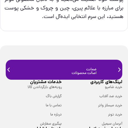
برای مبارزه با علائم پیری، چین و چروک و خشکی پوست
هستید، این سرم انتخابی ایده‌آل است.
ضمانت
ضمانت
اصالت محصولات
فیزیک
لینک‌های کاربردی
خدمات مشتریان
خرید شامپو
رویه‌های بازگرداندن کالا
خرید ضد آفتاب
گزارش باگ
خرید میسلار واتر
تماس با ما
خرید تونر
درباره ما
آبرسان سیمپل
پیگیری سفارش