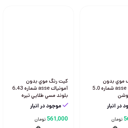
 موي بدون
كيت رنگ موي بدون
آمونياك asse شماره 5.0
آمونياك asse شماره 6.43
وشن
بلوند مسي طلايي تيره
 در انبار
موجود در انبار
561,000
5
تومان
تومان