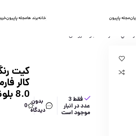
یان
مجله پاپیون
خانه
برند ها
مجله پاپیون
خرید
اره 8.0 بلوند روشن
كيت رنگ
كالر فار
8.0 بلوند روشن
فقط 3
بدون
0
عدد در انبار
دیدگاه
موجود است