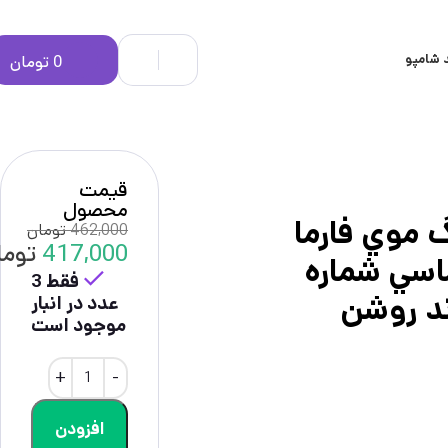
 شامپو
0
تومان
قیمت
محصول
 موي فارما
462,000
تومان
417,000
توما
ماسي شماره
فقط 3
عدد در انبار
موجود است
افزودن