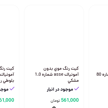
كيت رنگ موي بدون
كيت رنگ
شوارتزكوف MEN شماره 80
آمونياك asse شماره 1.0
مشكي
بلوطي ر
موجود در انبار
موجود
61,000
561,000
تومان