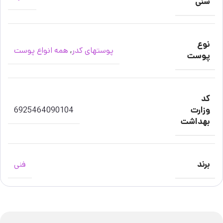
سنی
نوع
پوستهای کدر
,
همه انواع پوست
پوست
کد
وزارت
6925464090104
بهداشت
برند
فنی