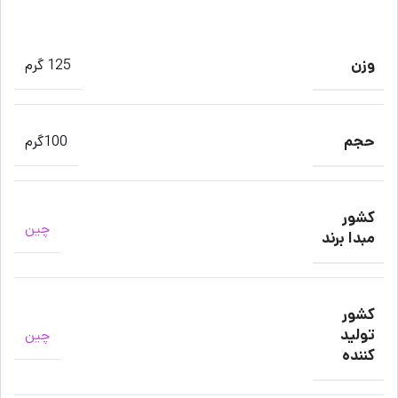
وزن
125 گرم
حجم
100گرم
کشور
چین
مبدا برند
کشور
تولید
چین
کننده