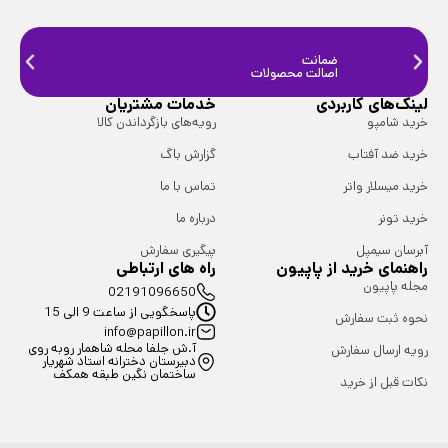
ضمانت
ضمانت
اصالت محصولات
فیزیک
لینک‌های کاربردی
خدمات مشتریان
خرید شامپو
رویه‌های بازگرداندن کالا
خرید ضد آفتاب
گزارش باگ
خرید میسلار واتر
تماس با ما
خرید تونر
درباره ما
آبرسان سیمپل
پیگیری سفارش
راهنمای خرید از پاپیون
راه های ارتباطی
مجله پاپیون
02191096650
پاسخگویی از ساعت 9 الی 15
نحوه ثبت سفارش
info@papillon.ir
آ.ش جلفا محله شاهمار روبه روی
رویه ارسال سفارش
دبیرستان دخترانه استاد شهریار
ساختمان نگین طبقه همکف
نکات قبل از خرید