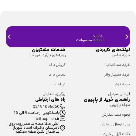
ضمانت
ضمانت
اصالت محصولات
فیزیک
لینک‌های کاربردی
خدمات مشتریان
خرید شامپو
رویه‌های بازگرداندن کالا
خرید ضد آفتاب
گزارش باگ
خرید میسلار واتر
تماس با ما
خرید تونر
درباره ما
آبرسان سیمپل
پیگیری سفارش
راهنمای خرید از پاپیون
راه های ارتباطی
مجله پاپیون
02191096650
پاسخگویی از ساعت 9 الی 15
نحوه ثبت سفارش
info@papillon.ir
آ.ش جلفا محله شاهمار روبه روی
رویه ارسال سفارش
دبیرستان دخترانه استاد شهریار
ساختمان نگین طبقه همکف
نکات قبل از خرید