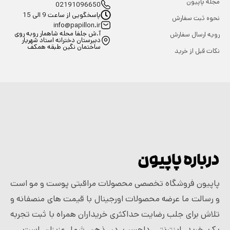
مجله پاپیون
02191096650
پاسخگویی از ساعت 9 الی 15
نحوه ثبت سفارش
info@papillon.ir
آ.ش جلفا محله شاهمار روبه روی
رویه ارسال سفارش
دبیرستان دخترانه استاد شهریار
ساختمان نگین طبقه همکف
نکات قبل از خرید
درباره پاپیون
پاپیون فروشگاه تخصصی محصولات مراقبتی پوست و مو است
و رسالت ما عرضه محصولات اورجینال با قیمت های منصفانه و
تلاش برای جلب رضایت حداکثری خریداران همراه با ثبت تجربه
یک خرید اینترنتی دلچسب در ذهن شما عزیزان است....