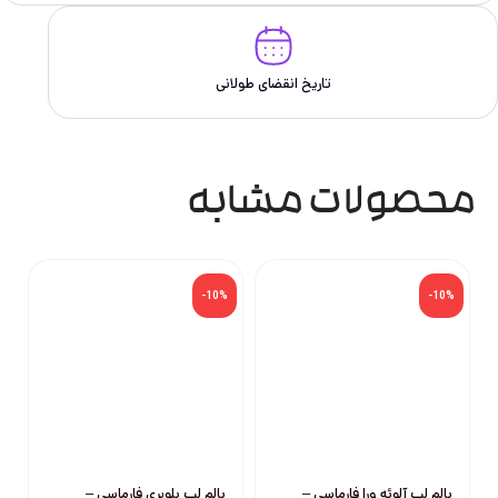
تاریخ انقضای طولانی
محصولات مشابه
%
-10%
-10%
بالم لب آلوئه ورا فارماسی –
بالم لب بلوبری فارماسی –