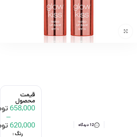
بزرگنمایی تصویر
قیمت
محصول
658,000
توم
–
620,000
توم
12 دیدگاه
رنگ