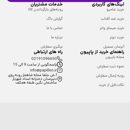
لینک‌های کاربردی
خدمات مشتریان
خرید شامپو
رویه‌های بازگرداندن کالا
خرید ضد آفتاب
گزارش باگ
خرید میسلار واتر
تماس با ما
خرید تونر
درباره ما
آبرسان سیمپل
پیگیری سفارش
راهنمای خرید از پاپیون
راه های ارتباطی
مجله پاپیون
02191096650
پاسخگویی از ساعت 9 الی 15
نحوه ثبت سفارش
info@papillon.ir
آ.ش جلفا محله شاهمار روبه روی
رویه ارسال سفارش
دبیرستان دخترانه استاد شهریار
ساختمان نگین طبقه همکف
نکات قبل از خرید