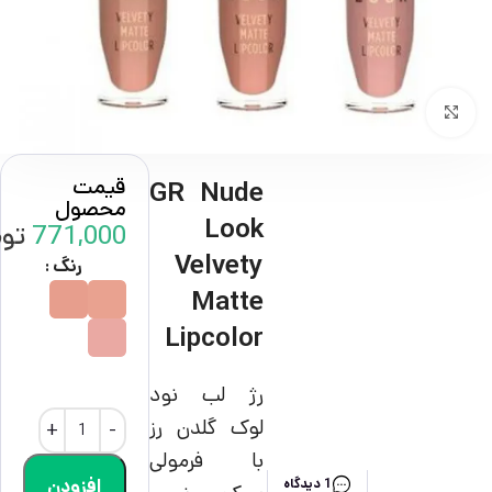
بزرگنمایی تصویر
قیمت
GR Nude
محصول
Look
771,000
توم
Velvety
رنگ
Matte
Lipcolor
رژ لب نود
لوک گلدن رز
با فرمولی
افزودن
1 دیدگاه