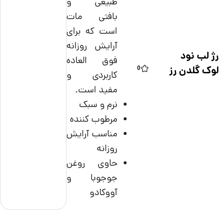
طبیعی و
بافتی مات
است که برای
آرایش روزانه
رژ لب نود
فوق العاده
لوک گلدن رز
0
کاربردی و
مفید است.
نرم و سبک
مرطوب کننده
مناسب آرایش
روزانه
حاوی روغن
جوجوبا و
آووکادو