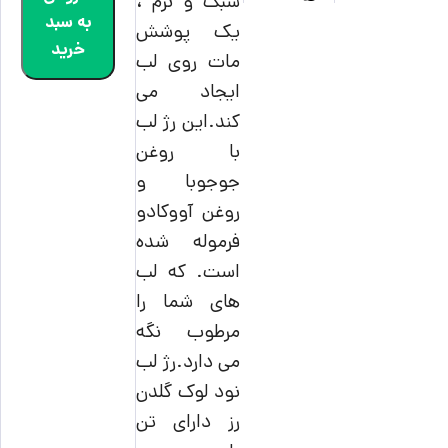
سبک و نرم ،
به سبد
یک پوشش
خرید
مات روی لب
ایجاد می
کند.این رژ لب
با روغن
جوجوبا و
روغن آووکادو
فرموله شده
است. که لب
های شما را
مرطوب نگه
می دارد.رژ لب
نود لوک گلدن
رز دارای تن