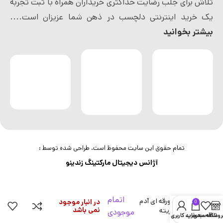
تلاش برای جلب رضایت حداکثری خریداران همراه با ثبت تجربه
یک خرید اینترنتی دلچسب در ذهن شما عزیزان است....
بیشتر بخوانید
تمام حقوق این سایت محفوظ است. طراحی شده توسط :
آژانس دیجیتال مارکتینگ زندینو
اتمام
ماسک ورقه ای آدم
در انبار موجود
0
نمی باشد
برفی کاریته
موجودی
روشگاه
علاقه مندی
سبد خرید
حساب کاربری من