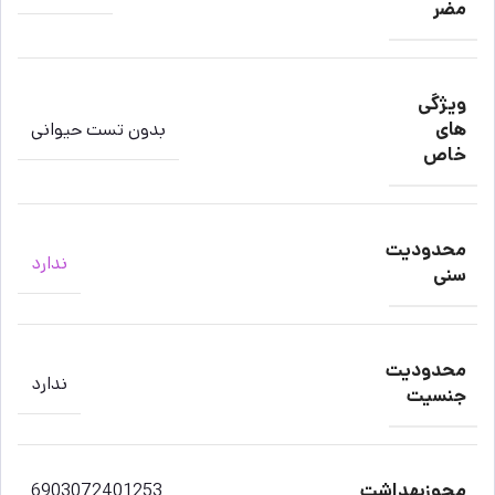
مضر
ویژگی
های
بدون تست حیوانی
خاص
محدودیت
ندارد
سنی
محدودیت
ندارد
جنسیت
مجوزبهداشت
6903072401253