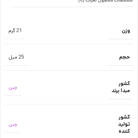
مشخصات محصول
نظرات (0)
وزن
21 گرم
حجم
25 میل
کشور
چین
مبدا برند
کشور
تولید
چین
کننده