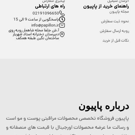
آبرسان سیمپل
پیگیری سفارش
راهنمای خرید از پاپیون
راه های ارتباطی
مجله پاپیون
02191096650
پاسخگویی از ساعت 9 الی 15
نحوه ثبت سفارش
info@papillon.ir
آ.ش جلفا محله شاهمار روبه روی
رویه ارسال سفارش
دبیرستان دخترانه استاد شهریار
ساختمان نگین طبقه همکف
نکات قبل از خرید
درباره پاپیون
پاپیون فروشگاه تخصصی محصولات مراقبتی پوست و مو است
و رسالت ما عرضه محصولات اورجینال با قیمت های منصفانه و