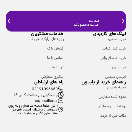
ضمانت
ضمانت
اصالت محصولات
فیزیک
لینک‌های کاربردی
خدمات مشتریان
خرید شامپو
رویه‌های بازگرداندن کالا
خرید ضد آفتاب
گزارش باگ
خرید میسلار واتر
تماس با ما
خرید تونر
درباره ما
آبرسان سیمپل
پیگیری سفارش
راهنمای خرید از پاپیون
راه های ارتباطی
مجله پاپیون
02191096650
پاسخگویی از ساعت 9 الی 15
نحوه ثبت سفارش
info@papillon.ir
آ.ش جلفا محله شاهمار روبه روی
رویه ارسال سفارش
دبیرستان دخترانه استاد شهریار
ساختمان نگین طبقه همکف
نکات قبل از خرید