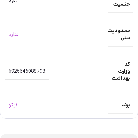
ندارد
جنسیت
محدودیت
ندارد
سنی
کد
وزارت
6925646088798
بهداشت
برند
لایکو