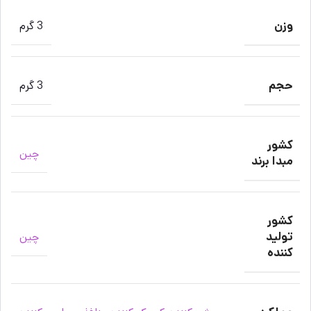
وزن
3 گرم
حجم
3 گرم
کشور
چین
مبدا برند
کشور
تولید
چین
کننده