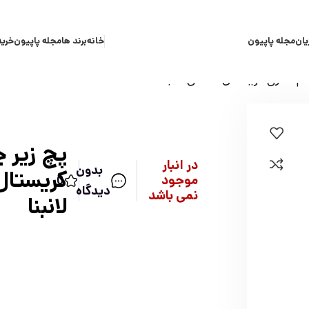
یان
مجله پاپیون
خانه
برند ها
مجله پاپیون
خرید
م کلاژن کریستال مشکی لانبنا
پچ زیر 
در انبار
بدون
کریستا
موجود
0
دیدگاه
نمی باشد
لانبنا