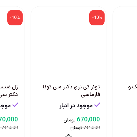
-10%
-10%
ک و
تونر تی تری دکتر سی تونا
ژل شستش
فارماسی
دکتر سی 
موجود در انبار
موجود
70,000
670,000
تومان
تومان
ت
744,000
744,000