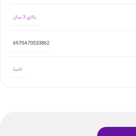
بالای 3 سال
6970470533862
لانبنا