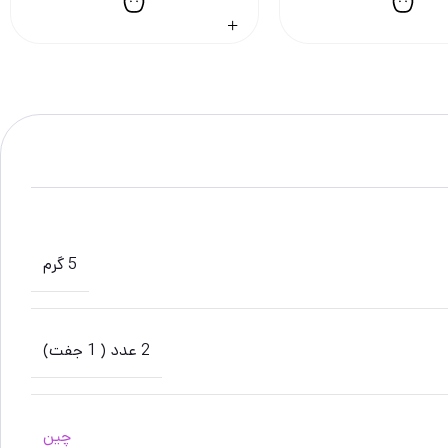
5 گرم
2 عدد ( 1 جفت)
چین