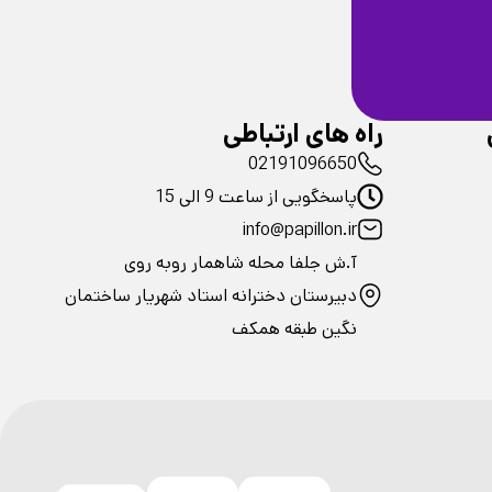
ضمانت سلامت
فیزیکی محصولات
راه های ارتباطی
02191096650
پاسخگویی از ساعت 9 الی 15
info@papillon.ir
آ.ش جلفا محله شاهمار روبه روی
دبیرستان دخترانه استاد شهریار ساختمان
نگین طبقه همکف