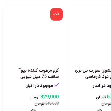
-5%
وی صورت تی تری
کرم مرطوب کننده نیوآ
تونا فارماسی
سافت 75 میل تیوپی
 در انبار
موجود در انبار
329,000
6
تومان
تومان
ومان
تومان
348,000