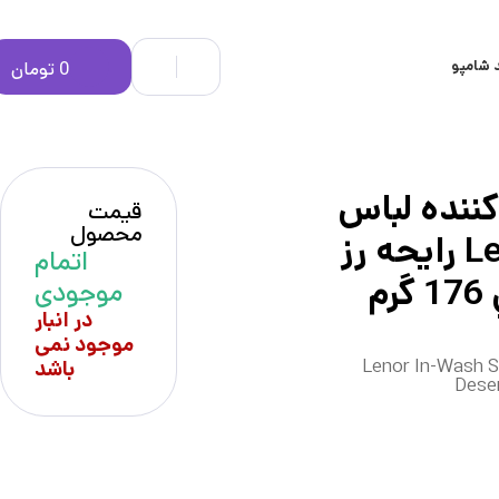
 شامپو
0
تومان
ننده لباس
قیمت
محصول
لنورLenor رايحه رز
اتمام
م
موجودی
در انبار
موجود نمی
Lenor In-Wash 
باشد
Dese