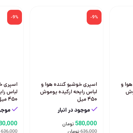
-9%
-9%
وا و
اسپری خوشبو کننده هوا و
اسپری خو
موش
لباس رایحه ارکیده یوموش
لباس رای
۴۵۰ میل
۴۵۰ میل
موجود در انبار
موجود
80,000
580,000
تومان
تومان
636,000
636,000