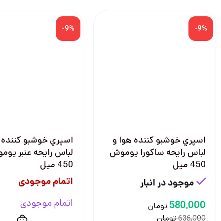
-9%
-9%
اسپري خوشبو كننده هوا و
اسپري خوشبو كننده ه
لباس رايحه ساكورا يوموش
لباس رايحه عنبر يو
450 ميل
450 ميل
اتمام موجودی
موجود در انبار
اتمام موجودی
580,000
تومان
تومان
636,000