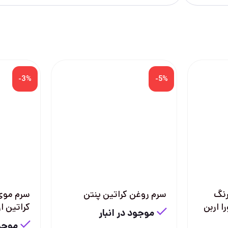
-3%
-5%
رنگ
سرم روغن کراتین پنتن
سرم موی 
ا اربن
کراتین ار
موجود در انبار
موجود