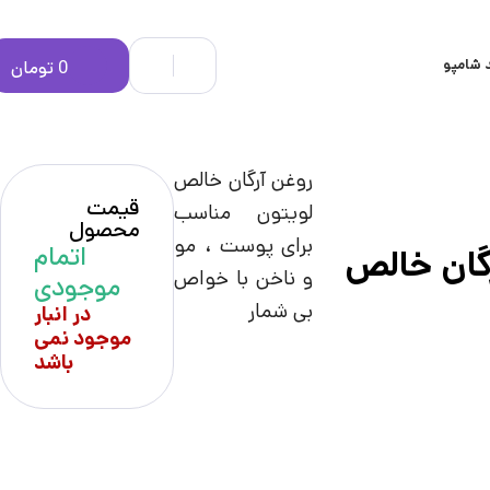
 شامپو
0
تومان
روغن آرگان خالص
قیمت
لویتون مناسب
محصول
برای پوست ، مو
اتمام
گان خالص
و ناخن با خواص
موجودی
بی شمار
در انبار
موجود نمی
باشد