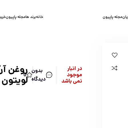
یان
مجله پاپیون
خانه
برند ها
مجله پاپیون
خرید
روغن آر
در انبار
بدون
موجود
0
لویتون
دیدگاه
نمی باشد