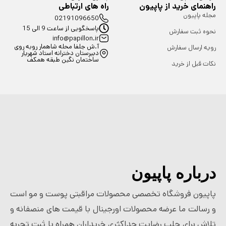
راهنمای خرید از پاپیون
راه های ارتباطی
مجله پاپیون
02191096650
پاسخگویی از ساعت 9 الی 15
نحوه ثبت سفارش
info@papillon.ir
آ.ش جلفا محله شاهمار روبه روی
رویه ارسال سفارش
دبیرستان دخترانه استاد شهریار
ساختمان نگین طبقه همکف
نکات قبل از خرید
درباره پاپیون
پاپیون فروشگاه تخصصی محصولات مراقبتی پوست و مو است
و رسالت ما عرضه محصولات اورجینال با قیمت های منصفانه و
تلاش برای جلب رضایت حداکثری خریداران همراه با ثبت تجربه