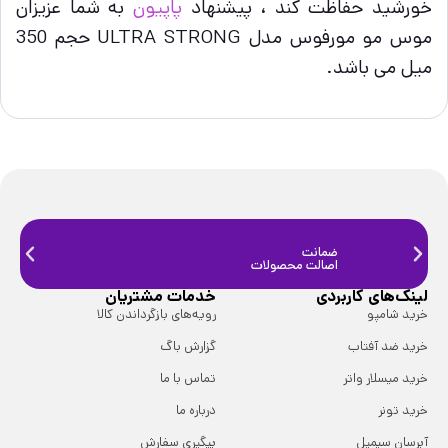
خورشید حفاظت کند ، پیشنهاد
پاپیون
به شما عزیزان
موس مو مورفوس مدل ULTRA STRONG حجم 350
میل می باشد.
ضمانت
ضمانت
اصالت محصولات
فیزیک
لینک‌های کاربردی
خدمات مشتریان
خرید شامپو
رویه‌های بازگرداندن کالا
خرید ضد آفتاب
گزارش باگ
خرید میسلار واتر
تماس با ما
خرید تونر
درباره ما
آبرسان سیمپل
پیگیری سفارش