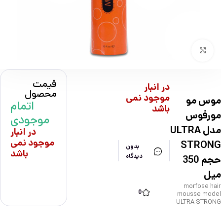
بزرگنمایی تصویر
قیمت
در انبار
محصول
موجود نمی
موس مو
اتمام
باشد
مورفوس
موجودی
مدل ULTRA
در انبار
موجود نمی
STRONG
بدون
باشد
دیدگاه
حجم 350
میل
morfose hair
0
mousse model
ULTRA STRONG