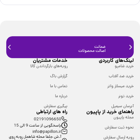
ضمانت
ضمانت
اصالت محصولات
فیزیک
لینک‌های کاربردی
خدمات مشتریان
خرید شامپو
رویه‌های بازگرداندن کالا
خرید ضد آفتاب
گزارش باگ
خرید میسلار واتر
تماس با ما
خرید تونر
درباره ما
آبرسان سیمپل
پیگیری سفارش
راهنمای خرید از پاپیون
راه های ارتباطی
مجله پاپیون
02191096650
پاسخگویی از ساعت 9 الی 15
نحوه ثبت سفارش
info@papillon.ir
آ.ش جلفا محله شاهمار روبه روی
رویه ارسال سفارش