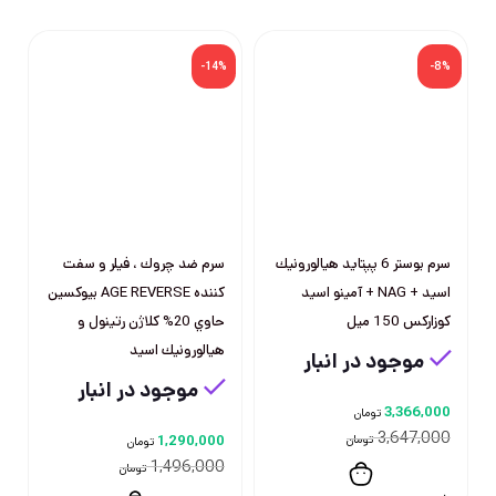
-14%
-8%
سرم بوستر 6 پپتايد هيالورونيك
سرم ضد چروك ، فيلر و سفت
اسيد + NAG + آمينو اسيد
كننده AGE REVERSE بيوكسين
كوزاركس 150 ميل
حاوي 20% كلاژن رتينول و
هيالورونيك اسيد
موجود در انبار
موجود در انبار
3,366,000
تومان
3,647,000
تومان
1,290,000
تومان
1,496,000
تومان