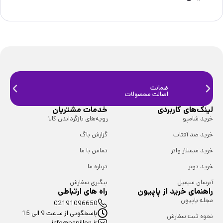
ضمانت
ضمانت
اصالت محصولات
فیزیک
لینک‌های کاربردی
خدمات مشتریان
خرید شامپو
رویه‌های بازگرداندن کالا
خرید ضد آفتاب
گزارش باگ
خرید میسلار واتر
تماس با ما
خرید تونر
درباره ما
آبرسان سیمپل
پیگیری سفارش
راهنمای خرید از پاپیون
راه های ارتباطی
مجله پاپیون
02191096650
پاسخگویی از ساعت 9 الی 15
نحوه ثبت سفارش