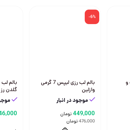
-6%
و
بالم لب رزی لیپس 7 گرمی
بالم لب 
وازلین
گلدن رز
موجود در انبار
موجود
46,000
449,000
تومان
تومان
476,000