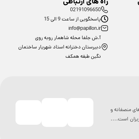
راه های ارتباطی
02191096650
پاسخگویی از ساعت 9 الی 15
info@papillon.ir
آ.ش جلفا محله شاهمار روبه روی
دبیرستان دخترانه استاد شهریار ساختمان
نگین طبقه همکف
ی منصفانه و
زان است....