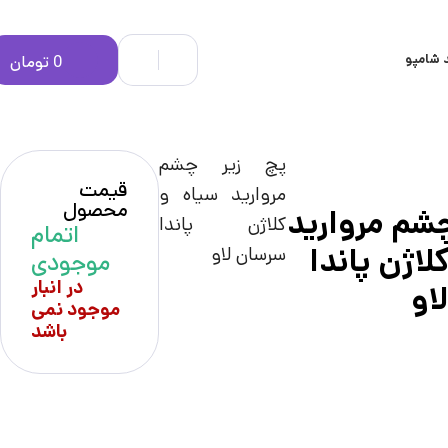
 شامپو
0
تومان
پچ زیر چشم
قیمت
مروارید سیاه و
محصول
چشم مروارید
کلاژن پاندا
اتمام
لاژن پاندا
سرسان لاو
موجودی
در انبار
او
موجود نمی
باشد