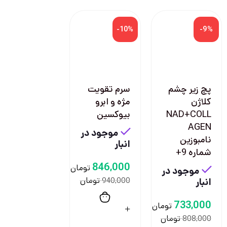
-10%
-9%
پچ زير چشم
سرم تقویت
كلاژن
مژه و ابرو
NAD+COLL
بیوکسین
AGEN
موجود در
نامبوزين
انبار
شماره 9+
846,000
تومان
موجود در
تومان
انبار
940,000
733,000
تومان
تومان
808,000