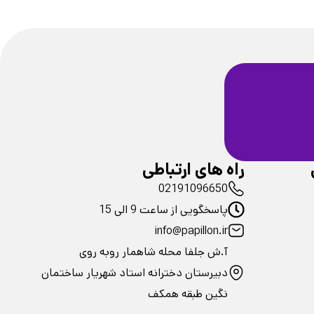
ضمانت سلامت
فیزیکی محصولات
راه های ارتباطی
02191096650
پاسخگویی از ساعت 9 الی 15
info@papillon.ir
آ.ش جلفا محله شاهمار روبه روی
دبیرستان دخترانه استاد شهریار ساختمان
نگین طبقه همکف