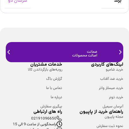
برند
سرسان لاو
ضمانت
ضمانت
اصالت محصولات
فیزیک
لینک‌های کاربردی
خدمات مشتریان
خرید شامپو
رویه‌های بازگرداندن کالا
خرید ضد آفتاب
گزارش باگ
خرید میسلار واتر
تماس با ما
خرید تونر
درباره ما
آبرسان سیمپل
پیگیری سفارش
راهنمای خرید از پاپیون
راه های ارتباطی
مجله پاپیون
02191096650
پاسخگویی از ساعت 9 الی 15
نحوه ثبت سفارش