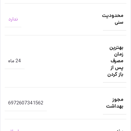
محدودیت
ندارد
سنی
بهترین
زمان
مصرف
24 ماه
پس از
باز کردن
مجوز
6972607341562
بهداشت