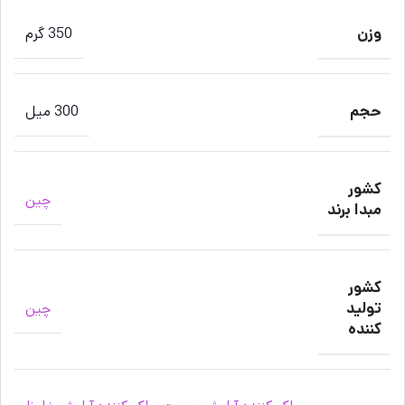
وزن
350 گرم
حجم
300 میل
کشور
چین
مبدا برند
کشور
تولید
چین
کننده