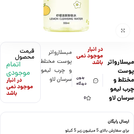
بزرگنمایی تصویر
در انبار
قیمت
میسلارواتر
موجود نمی
محصول
پوست مختلط
میسلارواتر
باشد
اتمام
و چرب لیمو
پوست
موجودی
سرسان لاو
بدون
مختلط و
در انبار
دیدگاه
موجود نمی
چرب لیمو
باشد
سرسان لاو
0
ارسال رایگان
برای سفارش‌ بالای 5 میلیون زیر 5 کیلو