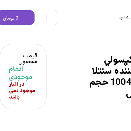
 شامپو
0
تومان
قیمت
پسولي
محصول
اتمام
نده سنتلا
موجودی
اسكين 1004 حجم
در انبار
موجود نمی
باشد