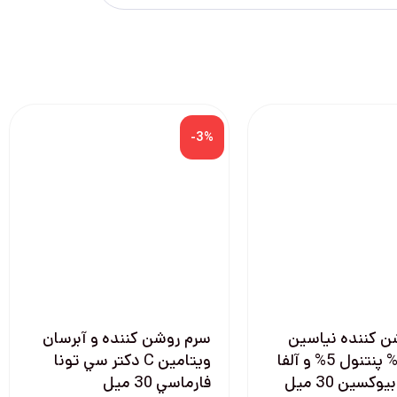
-3%
ن كننده نياسين
سرم روشن كننده و آبرسان
آميد 10% پنتنول 5% و آلفا
ويتامين C دكتر سي تونا
وكسين 30 ميل
فارماسي 30 میل