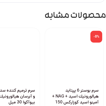
محصولات مشابه
-8%
سرم بوستر 6 پپتايد
سرم ترميم كننده سد
هيالورونيك اسيد + NAG +
و آبرسان هيالورونيك
آمينو اسيد كوزاركس 150
بيوآكوا 30 ميل