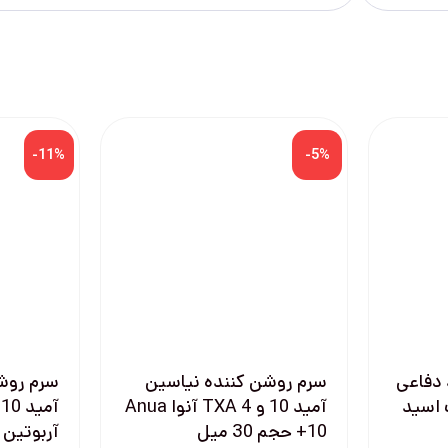
-11%
-5%
 دفاعی
سرم روشن كننده نياسين
سرم روش
 اسيد
آميد 10 و TXA 4 آنوا Anua
10+ حجم 30 ميل
آربوتين بي