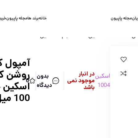
یان
مجله پاپیون
خانه
برند ها
مجله پاپیون
خرید
سنتلا اسكين 1004 حجم 100 ميل
آمپول ك
روشن كن
در انبار
اسکین
بدون
موجود نمی
0
1004
دیدگاه
باشد
100 ميل