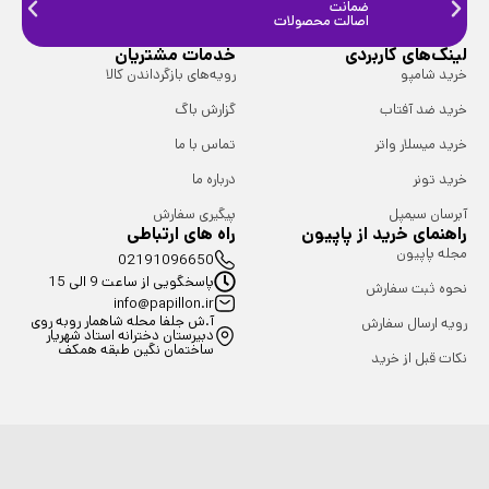
ضمانت
ضمانت
اصالت محصولات
فیزیک
لینک‌های کاربردی
خدمات مشتریان
خرید شامپو
رویه‌های بازگرداندن کالا
خرید ضد آفتاب
گزارش باگ
خرید میسلار واتر
تماس با ما
خرید تونر
درباره ما
آبرسان سیمپل
پیگیری سفارش
راهنمای خرید از پاپیون
راه های ارتباطی
مجله پاپیون
02191096650
پاسخگویی از ساعت 9 الی 15
نحوه ثبت سفارش
info@papillon.ir
آ.ش جلفا محله شاهمار روبه روی
رویه ارسال سفارش
دبیرستان دخترانه استاد شهریار
ساختمان نگین طبقه همکف
نکات قبل از خرید