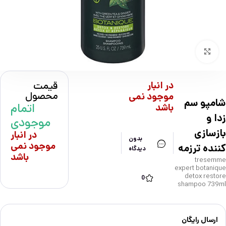
بزرگنمایی تصویر
در انبار
قیمت
محصول
موجود نمی
شامپو سم
اتمام
باشد
زدا و
موجودی
بازسازی
در انبار
بدون
موجود نمی
کننده ترزمه
دیدگاه
باشد
tresemme
expert botanique
detox restore
0
shampoo 739ml
ارسال رایگان