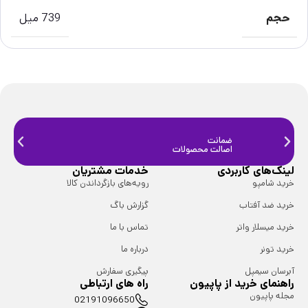
حجم
739 میل
ضمانت
ضمانت
اصالت محصولات
فیزیک
لینک‌های کاربردی
خدمات مشتریان
خرید شامپو
رویه‌های بازگرداندن کالا
خرید ضد آفتاب
گزارش باگ
خرید میسلار واتر
تماس با ما
خرید تونر
درباره ما
آبرسان سیمپل
پیگیری سفارش
راهنمای خرید از پاپیون
راه های ارتباطی
مجله پاپیون
02191096650