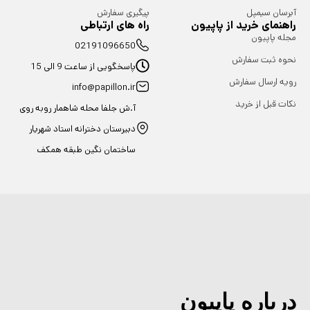
آبرسان سیمپل
پیگیری سفارش
راهنمای خرید از پاپیون
راه های ارتباطی
مجله پاپیون
02191096650
نحوه ثبت سفارش
پاسخگویی از ساعت 9 الی 15
رویه ارسال سفارش
info@papillon.ir
نکات قبل از خرید
آ.ش جلفا محله شاهمار روبه روی
دبیرستان دخترانه استاد شهریار
ساختمان نگین طبقه همکف
درباره پاپیون