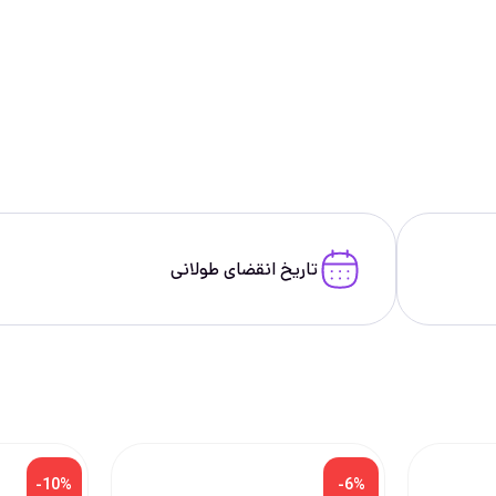
تاریخ انقضای طولانی
-10%
-6%