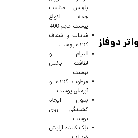
پاریس مناسب
همه انواع
پوست حجم 400
شاداب و شفاف
اتر دوفاز
کننده پوست
التیام و
لطافت بخش
پوست
مرطوب کننده و
آبرسان پوست
بدون ایجاد
کشیدگی روی
پوست
پاک کننده آرایش
ضد آب