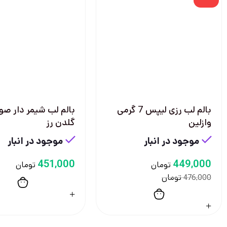
بالم لب رزی لیپس 7 گرمی
بالم لب شیمر دار صو
وازلین
گلدن رز
موجود در انبار
موجود در انبار
451,000
449,000
تومان
تومان
تومان
476,000