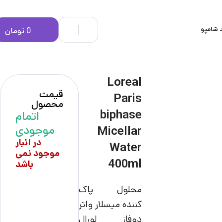
 شامپو
0
تومان
Loreal
قیمت
Paris
محصول
biphase
اتمام
موجودی
Micellar
در انبار
Water
موجود نمی
400ml
باشد
محلول پاک
کننده میسلار واتر
دوفاز لورال