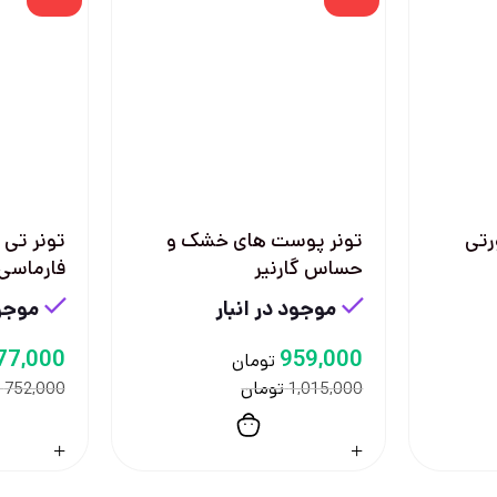
رتی
تونر پوست های خشک و
تونر تی 
حساس گارنیر
فارماسی
موجود در انبار
موجود
77,000
959,000
تومان
تومان
752,000
1,015,000