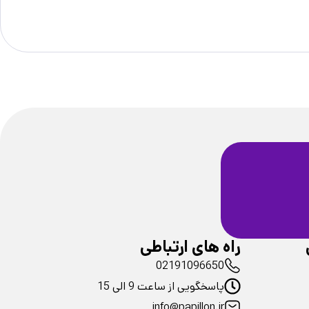
ضمانت سلامت
فیزیکی محصولات
راه های ارتباطی
02191096650
پاسخگویی از ساعت 9 الی 15
info@papillon.ir