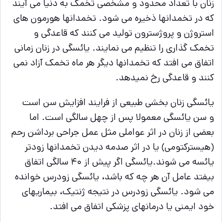
زنان با تعداد محدود و مشخصی تخمک به دنیا می آیند
که در تخمدانها ذخیره می شود. تخمدانها هورمون های
استروژن و پروژسترون تولید می کنند که قاعدگی و
تخمک گذاری را تنظیم می نمایند. یائسگی در زنان زمانی
اتفاق می افتد که تخمدانها دیگر هر ماه تخمک آزاد نمی
کنند و قاعدگی رخ نمیدهد
.
یائسگی زنان بخشی طبیعی از فرایند افزایش سن است
و
سن یائسگی
معمولا پس از چهل سالگی است. اما
بعضی از زنان در اثر عواملی مثل عمل جراحی برداشن رحم
(هیسترکتومی) یا در اثر صدمه دیدن تخمدانها زودتر
یائسه می شوند
.
یائسگی
اگر پیش از ۴۰ سالگی اتفاق
بیفتد عامل آن هر چه که باشد،
یائسگی زودرس
خوانده
می شود
.
یائسگی زودرس در نتیجه ژنتیک، بیماریهای
خود ایمنی یا درمانهای پزشکی اتفاق می افتد.