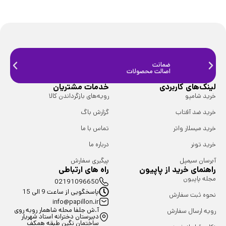
ضمانت
ضمانت
اصالت محصولات
فیزیک
لینک‌های کاربردی
خدمات مشتریان
خرید شامپو
رویه‌های بازگرداندن کالا
خرید ضد آفتاب
گزارش باگ
خرید میسلار واتر
تماس با ما
خرید تونر
درباره ما
آبرسان سیمپل
پیگیری سفارش
راهنمای خرید از پاپیون
راه های ارتباطی
مجله پاپیون
02191096650
پاسخگویی از ساعت 9 الی 15
نحوه ثبت سفارش
info@papillon.ir
آ.ش جلفا محله شاهمار روبه روی
رویه ارسال سفارش
دبیرستان دخترانه استاد شهریار
ساختمان نگین طبقه همکف