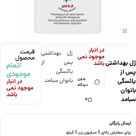
بزرگنمایی تصویر
در انبار
قیمت
ژل بهداشتی
موجود نمی
محصول
پس از
ژل بهداشتی
باشد
اتمام
یائسگی
پس از
موجودی
بانوان سبامد
بدون
یائسگی
در انبار
دیدگاه
موجود نمی
بانوان
باشد
سبامد
0
ارسال رایگان
برای سفارش‌ بالای 5 میلیون زیر 5 کیلو