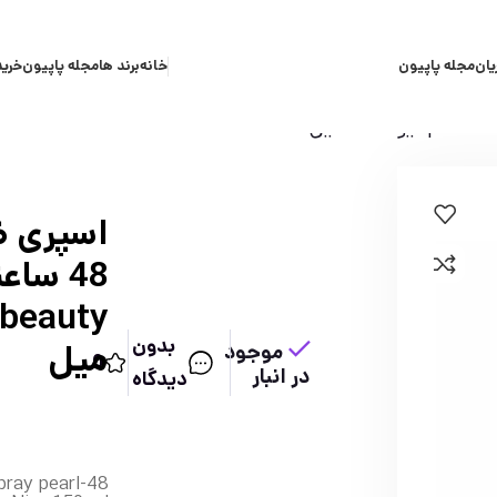
یان
مجله پاپیون
خانه
برند ها
مجله پاپیون
خرید
اسپری ض
بدون
میل
موجود
0
در انبار
دیدگاه
spray pearl