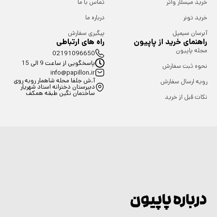
خرید میسلار واتر
تماس با ما
خرید تونر
درباره ما
آبرسان سیمپل
پیگیری سفارش
راهنمای خرید از پاپیون
راه های ارتباطی
مجله پاپیون
02191096650
پاسخگویی از ساعت 9 الی 15
نحوه ثبت سفارش
info@papillon.ir
آ.ش جلفا محله شاهمار روبه روی
رویه ارسال سفارش
دبیرستان دخترانه استاد شهریار
ساختمان نگین طبقه همکف
نکات قبل از خرید
درباره پاپیون