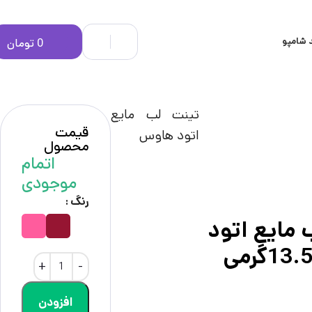
 شامپو
0
تومان
تینت لب مایع
قیمت
اتود هاوس
محصول
اتمام
موجودی
رنگ
 مایع اتود
افزودن