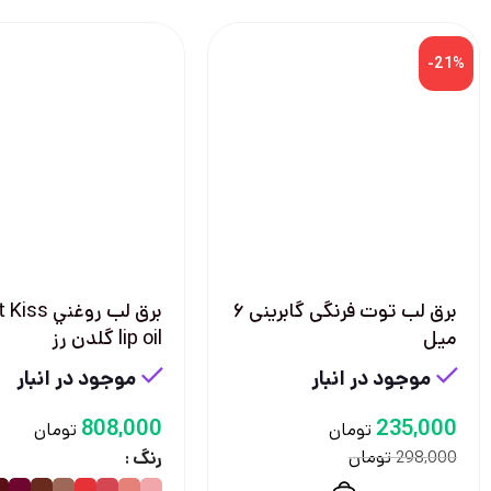
-21%
برق لب توت فرنگی گابرینی ۶
برق لب روغني
میل
lip oil گلدن رز
موجود در انبار
موجود در انبار
808,000
235,000
تومان
تومان
تومان
298,000
رنگ