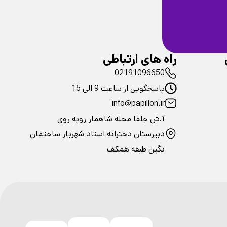
ضمانت سلامت
فیزیکی محصولات
راه های ارتباطی
02191096650
پاسخگویی از ساعت 9 الی 15
info@papillon.ir
آ.ش جلفا محله شاهمار روبه روی
دبیرستان دخترانه استاد شهریار ساختمان
نگین طبقه همکف