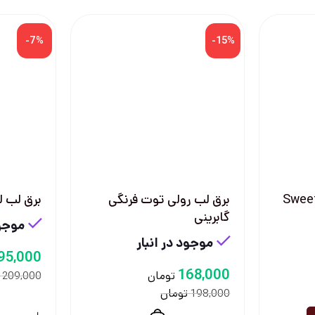
-7%
-15%
 Sweet Kiss
برق لب رولی توت فرنگی
برق لب ل
گابرینی
موجود
موجود در انبار
95,000
168,000
تومان
209,000
تومان
198,000