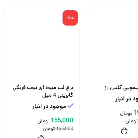
-6%
یمویی گلدن رز
برق لب میوه ای توت فرنگی
گابرینی 4 میل
 در انبار
موجود در انبار
1
تومان
155,000
تومان
تومان
تومان
165,000