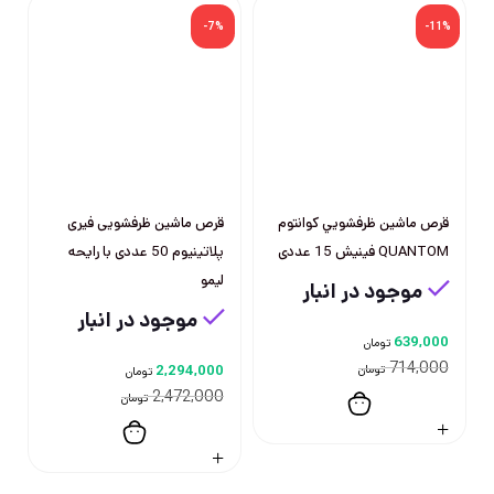
-7%
-11%
قرص ماشين ظرفشويي كوانتوم
قرص ماشين ظرفشويی فيری
QUANTOM فينيش 15 عددی
پلاتينيوم 50 عددی با رايحه
ليمو
موجود در انبار
موجود در انبار
639,000
تومان
714,000
تومان
2,294,000
تومان
2,472,000
تومان