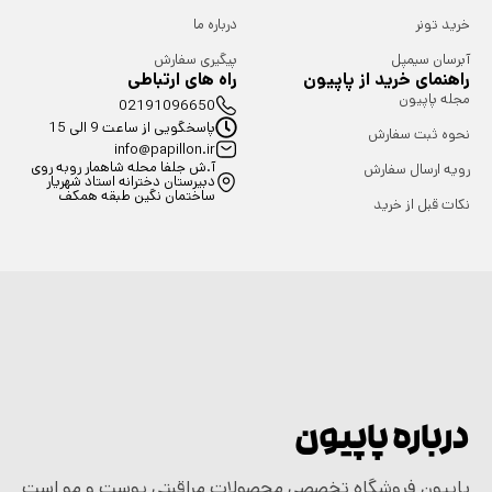
خرید تونر
درباره ما
آبرسان سیمپل
پیگیری سفارش
راهنمای خرید از پاپیون
راه های ارتباطی
مجله پاپیون
02191096650
پاسخگویی از ساعت 9 الی 15
نحوه ثبت سفارش
info@papillon.ir
آ.ش جلفا محله شاهمار روبه روی
رویه ارسال سفارش
دبیرستان دخترانه استاد شهریار
ساختمان نگین طبقه همکف
نکات قبل از خرید
درباره پاپیون
پاپیون فروشگاه تخصصی محصولات مراقبتی پوست و مو است