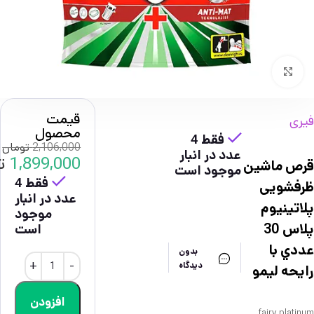
بزرگنمایی تصویر
قیمت
فیری
محصول
فقط 4
2,106,000
تومان
عدد در انبار
1,899,000
ت
قرص ماشين
موجود است
فقط 4
ظرفشويی
عدد در انبار
پلاتينيوم
موجود
پلاس 30
است
عددي با
بدون
دیدگاه
رايحه ليمو
افزودن
fairy platinum