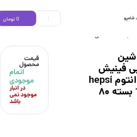
 شامپو
0
تومان
شین
قیمت
محصول
ی فینیش
اتمام
مدل کوانتوم hepsi
موجودی
در انبار
1 arada بسته ۸۰
موجود نمی
باشد