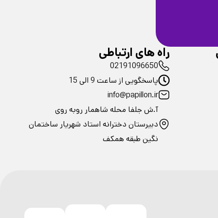
ضمانت سلامت
فیزیکی محصولات
راه های ارتباطی
02191096650
پاسخگویی از ساعت 9 الی 15
info@papillon.ir
آ.ش جلفا محله شاهمار روبه روی
دبیرستان دخترانه استاد شهریار ساختمان
نگین طبقه همکف