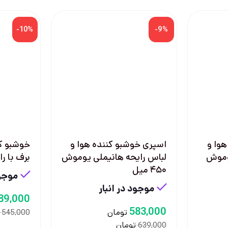
-10%
-9%
وا و
اسپری خوشبو کننده هوا و
خوشبو کن
یوموش
لباس رایحه هانیملی یوموش
برف با رایحه
۴۵۰ میل
موجود
موجود در انبار
89,000
583,000
تومان
545,000
تومان
639,000