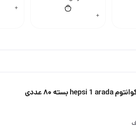
ته ۸۰ عددی
ف