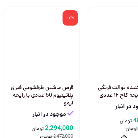
-7%
نده توالت فرنگی
قرص ماشين ظرفشويی فيری
 کاج ۱۲ عددی
پلاتينيوم 50 عددی با رايحه
ليمو
 در انبار
موجود در انبار
4
تومان
2,294,000
تومان
تومان
تومان
2,472,000