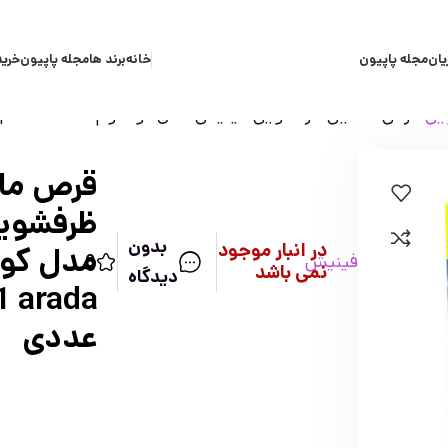
یان
مجله پاپیون
خانه
برند ها
مجله پاپیون
خرید
یی
قرص ماشین ظرفشویی فینیش مدل کوانتوم hepsi 1 arada بسته ۸۰ عددی
قرص ما
ظرفشوی
بدون
در انبار موجود
فینیش
0
نمی باشد
دیدگاه
عددی