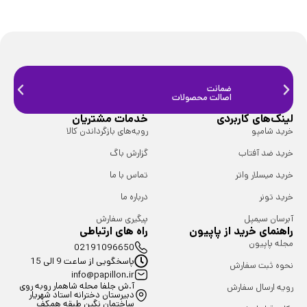
ضمانت
ضمانت
اصالت محصولات
فیزیک
لینک‌های کاربردی
خدمات مشتریان
خرید شامپو
رویه‌های بازگرداندن کالا
خرید ضد آفتاب
گزارش باگ
خرید میسلار واتر
تماس با ما
خرید تونر
درباره ما
آبرسان سیمپل
پیگیری سفارش
راهنمای خرید از پاپیون
راه های ارتباطی
مجله پاپیون
02191096650
پاسخگویی از ساعت 9 الی 15
نحوه ثبت سفارش
info@papillon.ir
آ.ش جلفا محله شاهمار روبه روی
رویه ارسال سفارش
دبیرستان دخترانه استاد شهریار
ساختمان نگین طبقه همکف