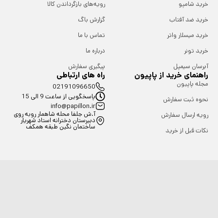
خرید شامپو
رویه‌های بازگرداندن کالا
خرید ضد آفتاب
گزارش باگ
خرید میسلار واتر
تماس با ما
خرید تونر
درباره ما
آبرسان سیمپل
پیگیری سفارش
راهنمای خرید از پاپیون
راه های ارتباطی
مجله پاپیون
02191096650
پاسخگویی از ساعت 9 الی 15
نحوه ثبت سفارش
info@papillon.ir
آ.ش جلفا محله شاهمار روبه روی
رویه ارسال سفارش
دبیرستان دخترانه استاد شهریار
ساختمان نگین طبقه همکف
نکات قبل از خرید