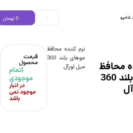
 شامپو
0
تومان
نرم کننده محافظ
قیمت
موهای بلند 360
محصول
ده محافظ
میل لورآل
اتمام
موهای بلند 360
موجودی
در انبار
آل
موجود نمی
باشد