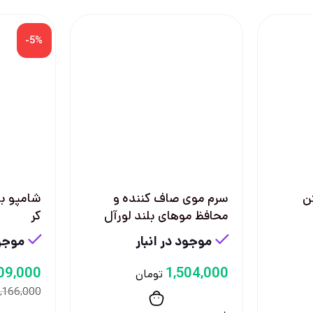
-5%
ن
سرم موی صاف کننده و
شامپو ب
محافظ موهای بلند لورآل
کر
موجود در انبار
موجود
09,000
1,504,000
تومان
,166,000