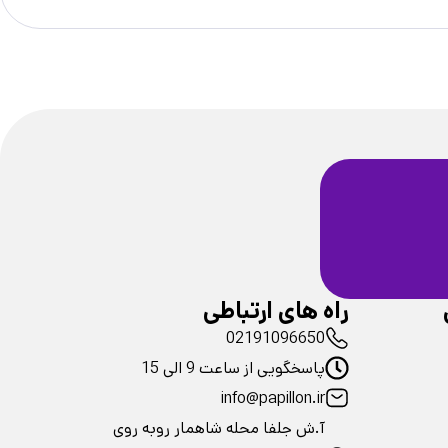
ضمانت سلامت
فیزیکی محصولات
راه های ارتباطی
02191096650
پاسخگویی از ساعت 9 الی 15
info@papillon.ir
آ.ش جلفا محله شاهمار روبه روی