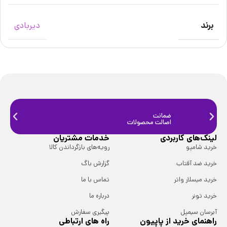
برند
دیربادی
ضمانت
ضمانت
اصالت محصولات
فیزیک
لینک‌های کاربردی
خدمات مشتریان
خرید شامپو
رویه‌های بازگرداندن کالا
خرید ضد آفتاب
گزارش باگ
خرید میسلار واتر
تماس با ما
خرید تونر
درباره ما
آبرسان سیمپل
پیگیری سفارش
راهنمای خرید از پاپیون
راه های ارتباطی