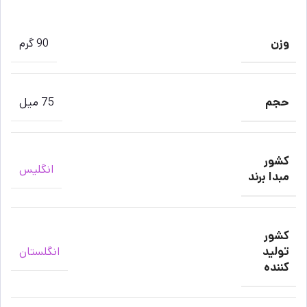
وزن
90 گرم
حجم
75 میل
کشور
انگلیس
مبدا برند
کشور
تولید
انگلستان
کننده