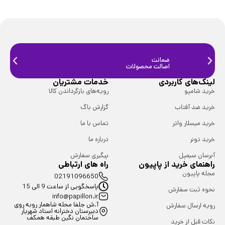
ضمانت
ضمانت
اصالت محصولات
فیزیک
لینک‌های کاربردی
خدمات مشتریان
خرید شامپو
رویه‌های بازگرداندن کالا
خرید ضد آفتاب
گزارش باگ
خرید میسلار واتر
تماس با ما
خرید تونر
درباره ما
آبرسان سیمپل
پیگیری سفارش
راهنمای خرید از پاپیون
راه های ارتباطی
مجله پاپیون
02191096650
پاسخگویی از ساعت 9 الی 15
نحوه ثبت سفارش
info@papillon.ir
آ.ش جلفا محله شاهمار روبه روی
رویه ارسال سفارش
دبیرستان دخترانه استاد شهریار
ساختمان نگین طبقه همکف
نکات قبل از خرید