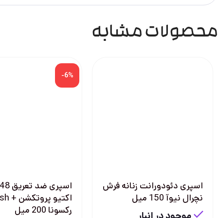
محصولات مشابه
-6%
اسپری دئودورانت زنانه فرش
نچرال نیوآ 150 میل
اکتیو پروت
رکسونا 200 میل
موجود در انبار