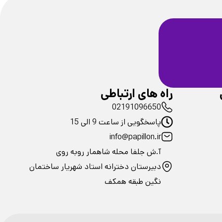
ضمانت سلامت
فیزیکی محصولات
راه های ارتباطی
02191096650
پاسخگویی از ساعت 9 الی 15
info@papillon.ir
آ.ش جلفا محله شاهمار روبه روی
دبیرستان دخترانه استاد شهریار ساختمان
نگین طبقه همکف