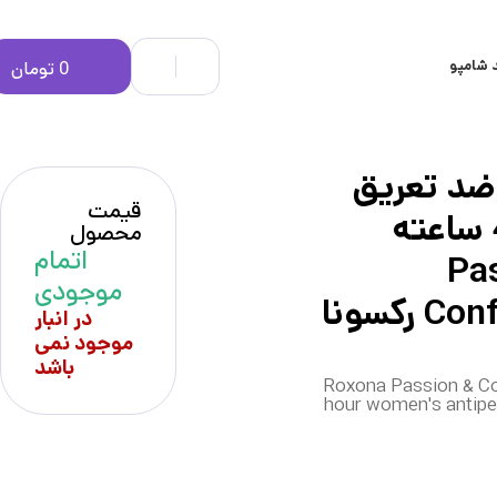
 شامپو
0
تومان
د تعريق
قیمت
زنانه 48 ساعته
محصول
اتمام
Pa
موجودی
Confidence ركسونا
در انبار
موجود نمی
باشد
Roxona Passion & Co
hour women's antiper