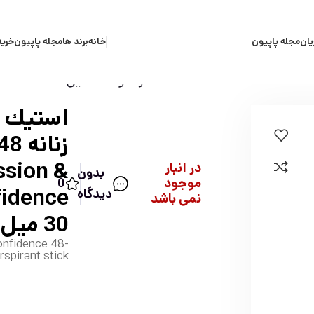
یان
مجله پاپیون
خانه
برند ها
مجله پاپیون
خرید
استيك ض
ssion &
در انبار
بدون
موجود
0
دیدگاه
نمی باشد
30 ميل
nfidence 48-
spirant stick