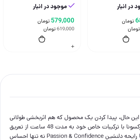
 در انبار
موجود در انبار
579,000
6
تومان
تومان
تومان
تومان
619,000
 با این حال، پیدا کردن یک محصول که هم اثربخشی طولانی
مدت داشته باشد و هم برای پوست حساس بدن مناسب باشد، همیشه چالش‌برانگیز بوده است. استیک ضد تعریق رکسونا با ترکیبات خاص خود به مدت 48 ساعت از تعریق
جلوگیری می‌کند و به شما این امکان را می‌دهد که در هر شرایطی احساس خشکی و طراوت داشته باشید. این محصول با رایحه دلنشین Passion & Confidence نه تنها احساس