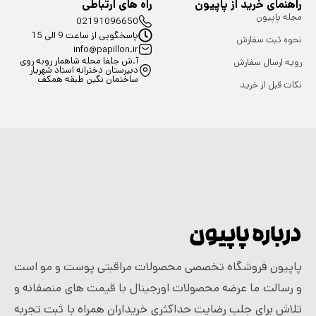
راهنمای خرید از پاپیون
راه های ارتباطی
مجله پاپیون
02191096650
پاسخگویی از ساعت 9 الی 15
نحوه ثبت سفارش
info@papillon.ir
آ.ش جلفا محله شاهمار روبه روی
رویه ارسال سفارش
دبیرستان دخترانه استاد شهریار
ساختمان نگین طبقه همکف
نکات قبل از خرید
درباره پاپیون
پاپیون فروشگاه تخصصی محصولات مراقبتی پوست و مو است
و رسالت ما عرضه محصولات اورجینال با قیمت های منصفانه و
تلاش برای جلب رضایت حداکثری خریداران همراه با ثبت تجربه