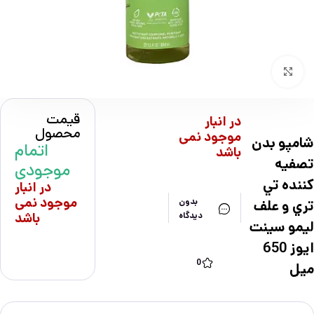
بزرگنمایی تصویر
قیمت
در انبار
محصول
موجود نمی
شامپو بدن
اتمام
باشد
تصفيه
موجودی
كننده تي
در انبار
موجود نمی
بدون
تري و علف
باشد
دیدگاه
ليمو سينت
ايوز 650
0
ميل