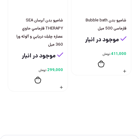
شامپو بدن Bubble bath
شامپو بدن آبرسان SEA
فارماسی 500 ميل
THERAPY فارماسي حاوي
عصاره چلبك دريايي و آلوئه ورا
موجود در انبار
360 ميل
411,000
تومان
موجود در انبار
299,000
تومان