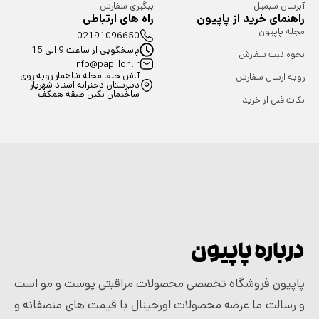
آبرسان سیمپل
پیگیری سفارش
راهنمای خرید از پاپیون
راه های ارتباطی
مجله پاپیون
02191096650
پاسخگویی از ساعت 9 الی 15
نحوه ثبت سفارش
info@papillon.ir
آ.ش جلفا محله شاهمار روبه روی
رویه ارسال سفارش
دبیرستان دخترانه استاد شهریار
ساختمان نگین طبقه همکف
نکات قبل از خرید
درباره پاپیون
پاپیون فروشگاه تخصصی محصولات مراقبتی پوست و مو است
و رسالت ما عرضه محصولات اورجینال با قیمت های منصفانه و