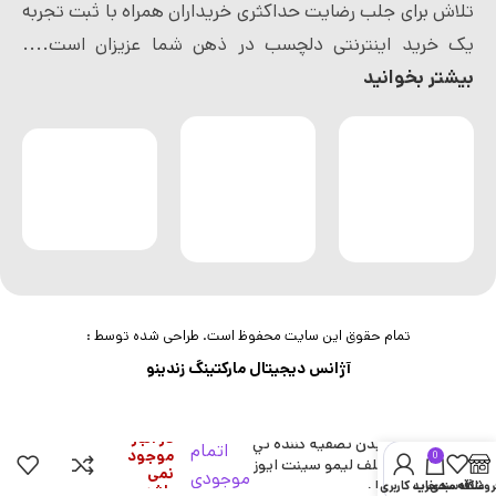
تلاش برای جلب رضایت حداکثری خریداران همراه با ثبت تجربه
یک خرید اینترنتی دلچسب در ذهن شما عزیزان است....
بیشتر بخوانید
تمام حقوق این سایت محفوظ است. طراحی شده توسط :
آژانس دیجیتال مارکتینگ زندینو
در انبار
شامپو بدن تصفيه كننده تي
اتمام
موجود
0
تري و علف ليمو سينت ايوز
نمی
موجودی
650 ميل
روشگاه
علاقه مندی
سبد خرید
حساب کاربری من
باشد